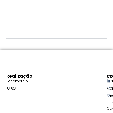
Realização
Pa
Co
Fecomércio-ES
Se
FAESA
MC
Fa
SEC
Go