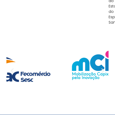
do
Est
do
Esp
San